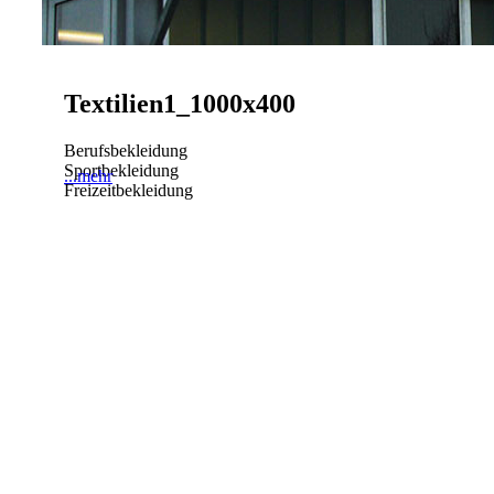
Textilien1_1000x400
Berufsbekleidung
Sportbekleidung
...mehr
Freizeitbekleidung