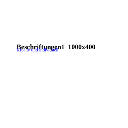
Beschriftungen1_1000x400
Kreativ und individuell