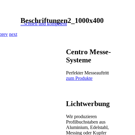
Beschriftungen2_1000x400
...schnell und kompetent
prev
next
Centro Messe-
Systeme
Perfekter Messeauftritt
zum Produkte
Lichtwerbung
Wir produzieren
Profilbuchstaben aus
Aluminium, Edelstahl,
Messing oder Kupfer